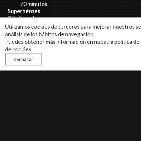
70 minutos
Superhéroes
Gift Experience
Utilizamos cookies de terceros para mejorar nuestros se
análisis de los hábitos de navegación.
Puedes obtener más información en nuestra
política de
Privacy Policy
Cookie Policy
Terms of use
Frequently asked questions
de cookies
.
Rechazar
Web desarrollada por
Insomnia Comunicación