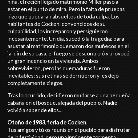
niña, el recién llegado matrimonio Miller pasó a
estar en el punto de mira. Pero la falta de pruebas
hizo que quedaran absueltos de toda culpa. Los
habitantes de Cocken, convencidos de su
culpabilidad, los increparon y persiguieron
incesantemente. Un día, sucedió la tragedia: para
asustar al matrimonio quemaron dos muñecos en el
jardín de su casa, el fuego se descontroló y provocó
un gran incencio en la vivienda. Ambos
sobrevivieron, pero las quemaduras fueron
inevitables: sus retinas se derritieron y les dejó
completamente ciegos.
Tras lo ocurrido, decidieron mudarse a una pequeña
cabaña en el bosque, alejada del pueblo. Nadie
volvió a saber de ellos...
Otoño de 1983, feria de Cocken.
Tus amigos y tú os reunís en el pueblo para disfrutar
de la festividad, pero una inminente tormenta