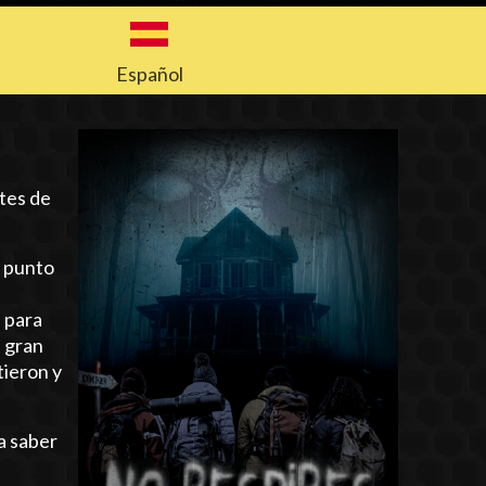
Español
tes de
l punto
: para
n gran
tieron y
a saber