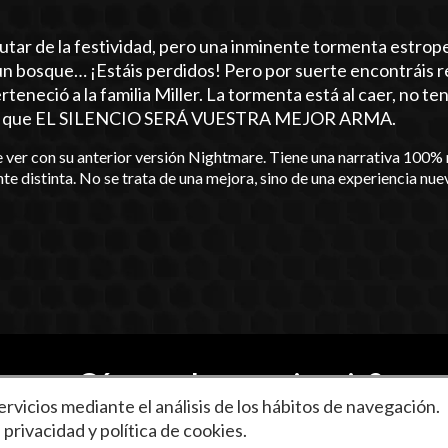
rutar de la festividad, pero una inminente tormenta estrope
un bosque… ¡Estáis perdidos! Pero por suerte encontráis r
eció a la familia Miller. La tormenta está al caer, no te
 saber que EL SILENCIO SERÁ VUESTRA MEJOR ARMA.
e ver con su anterior versión Nightmare. Tiene una narrativa 100% 
distinta. No se trata de una mejora, sino de una experiencia nue
¿Cómo es la experiencia?
rvicios mediante el análisis de los hábitos de navegación.
100% nueva de su anterior versión, con una nueva ambie
e privacidad
y
política de cookies
.