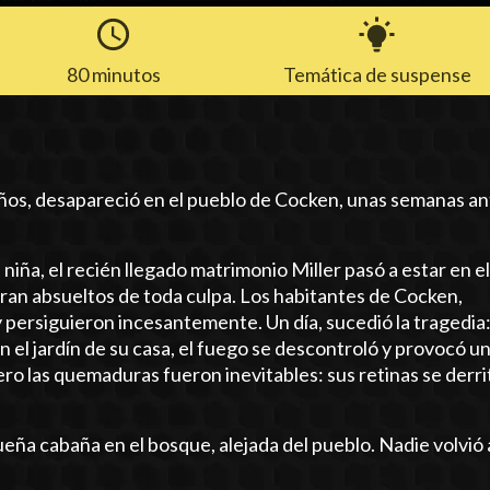
80 minutos
Temática de suspense
años, desapareció en el pueblo de Cocken, unas semanas an
niña, el recién llegado matrimonio Miller pasó a estar en e
aran absueltos de toda culpa. Los habitantes de Cocken,
y persiguieron incesantemente. Un día, sucedió la tragedia
el jardín de su casa, el fuego se descontroló y provocó u
ero las quemaduras fueron inevitables: sus retinas se derri
eña cabaña en el bosque, alejada del pueblo. Nadie volvió 