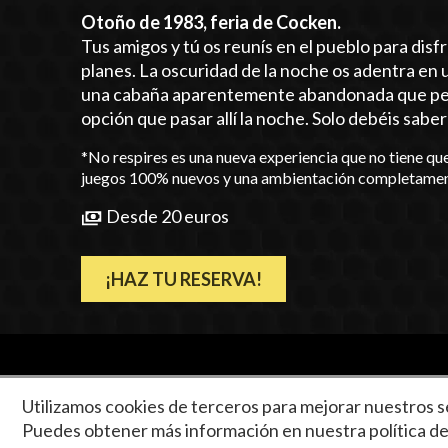
Otoño de 1983, feria de Cocken.
Tus amigos y tú os reunís en el pueblo para disf
planes. La oscuridad de la noche os adentra en 
una cabaña aparentemente abandonada que perten
opción que pasar allí la noche. Solo debéis
*No respires es una nueva experiencia que no tiene qu
juegos 100% nuevos y una ambientación completamente 
Desde 20 euros
¡HAZ TU RESERVA!
Utilizamos cookies de terceros para mejorar nuestros se
No respires es una experiencia 
Puedes obtener más información en nuestra
política d